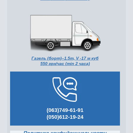
Газель (борт)–1.5т, V -17 м куб
550 грн/час (min 2 часа)
(063)749-61-91
(050)612-19-24