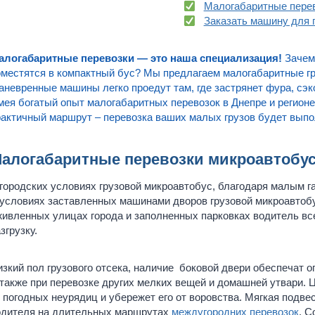
Малогабаритные перев
Заказать машину для 
алогабаритные перевозки — это наша специализация!
Зачем 
местятся в компактный бус? Мы предлагаем малогабаритные г
невренные машины легко проедут там, где застрянет фура, сэк
ея богатый опыт малогабаритных перевозок в Днепре и регион
актичный маршрут – перевозка ваших малых грузов будет выпо
алогабаритные перевозки микроавтобу
городских условиях грузовой микроавтобус, благодаря малым га
условиях заставленных машинами дворов грузовой микроавтобу
ивленных улицах города и заполненных парковках водитель все
згрузку.
зкий пол грузового отсека, наличие боковой двери обеспечат 
также при перевозке других мелких вещей и домашней утвари.
 погодных неурядиц и убережет его от воровства. Мягкая подв
одителя на длительных маршрутах
междугородних перевозок
. С