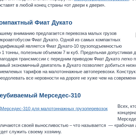
ставят в любой конец страны «от двери к двери».
омпактный Фиат Дукато
ашему вниманию предлагается перевозка малых грузов
икроавтобусом Фиат Дукато. Одной из самых компактных
одификаций является Фиат Дукато-10 грузоподъемностью
 1 тонны, полезным объемом 7 м куб. Предельная допустимая дли
агодаря трансмиссии с передним приводом Фиат Дукато легко 
мый экономичный двигатель в Дукато позволяет добиться низко
риемлемых тарифов на малотоннажные автоперевозки. Конструк
еодолевать все неровности на дороге не хуже чем на современ
еубиваемый Мерседес-310
Всех, кт
концерна
Мерседес
личаются своей выносливостью – что называется — «рабочая ло
дет служить своему хозяину.