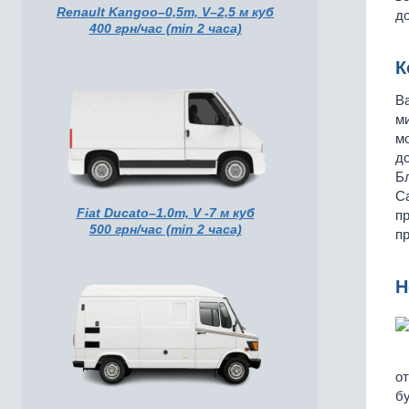
Renault Kangoo–0,5т, V–2,5 м куб
до
400 грн/час (min 2 часа)
К
В
м
м
до
Бл
Са
Fiat Ducato–1.0т, V -7 м куб
п
500 грн/час (min 2 часа)
пр
Н
от
бу