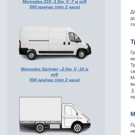
Mercedes-310 -1.5т, V -7 м куб
500 грн/час (min 2 часа)
Дл
до
т
Т
Гр
ма
Тр
Mercedes Sprinter –2.0т, V -10 м
св
куб
Ма
500 грн/час (min 2 часа)
вы
＄
ну
М
Од
не