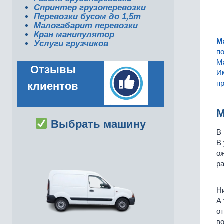
Спринтер грузоперевозки
Перевозки бусом до 1,5т
Малогабарит перевозки
Кран манипулятор
М
Услуги грузчиков
по
Ма
Отзывы
Им
пр
клиентов
М
Выбрать машину
В 
В 
ож
ра
Ни
А 
от
в