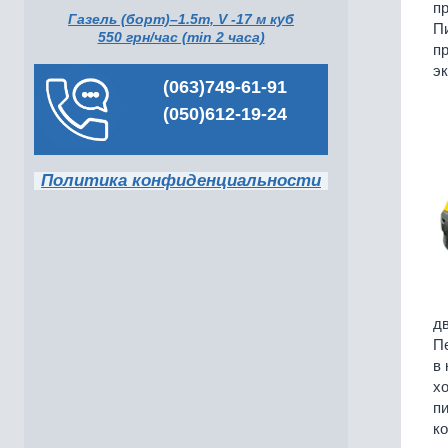
пр
Газель (борт)–1.5т, V -17 м куб
Пи
550 грн/час (min 2 часа)
пр
эк
(063)749-61-91
(050)612-19-24
Политика конфиденциальности
дв
Пе
в 
хо
пи
ко