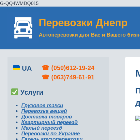
G-QQ4WMDQ015
Перейти
к
Перевозки Днепр
содержимому
Автоперевозки для Вас и Вашего бизн
UA
☎︎
(050)612-19-24
☎︎
(063)749-61-91
П
Услуги
д
Грузовое такси
Перевозка вещей
Доставка товаров
Квартирный переезд
Малый переезд
Перевозки по Украине
Газель грузоперевозки