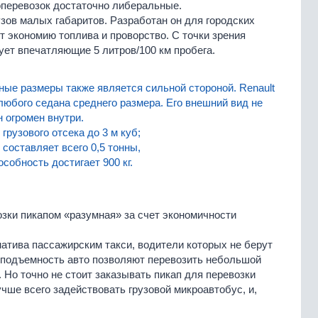
оперевозок достаточно либеральные.
зов малых габаритов. Разработан он для городских
 экономию топлива и проворство. С точки зрения
ет впечатляющие 5 литров/100 км пробега.
ые размеры также является сильной стороной. Renault
любого седана среднего размера. Его внешний вид не
н огромен внутри.
грузового отсека до 3 м куб;
составляет всего 0,5 тонны,
собность достигает 900 кг.
озки пикапом «разумная» за счет экономичности
натива пассажирским такси, водители которых не берут
зоподъемность авто позволяют перевозить небольшой
 Но точно не стоит заказывать пикап для перевозки
учше всего задействовать грузовой микроавтобус, и,