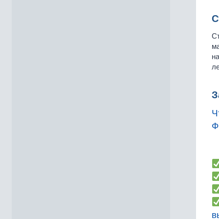
С
Ст
ма
на
ле
З
Ч
Ф
в