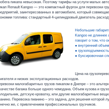
обега пикапа невысокая. Поэтому тарифы на услуги малых авт
кап Renault Kangoo — это компактный фургон для перевозки гру
едприятий, заинтересованных в автомобиле, который совмещает
ономии топлива: стандартный 4-цилиндровый двигатель расходу
Небольшие габаритн
Kangoo не длиннее 
говорит о том, что о
● внутренний объем 
● грузоподъемность 
● буксировочная спо
Цена на грузоперев
игателя и низких эксплуатационных расходов.
ревозки малогабаритных грузов пикапом в Днепре – это альтер
качестве багажа больше одного чемодана. Объем кузова и гру
лодильник, детскую кроватку, или другие малогабаритные вещи.
анино. Перевозка пианино – это задача, для решения которой л
нечно же, с привлечением профессиональных грузчиков.