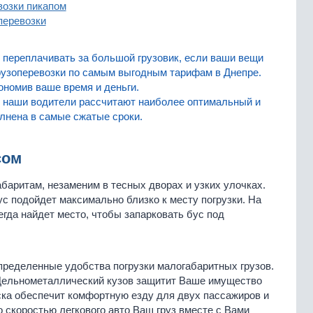
озки пикапом
перевозки
переплачивать за большой грузовик, если ваши вещи
рузоперевозки по самым выгодным тарифам в Днепре.
ономив ваше время и деньги.
е наши водители рассчитают наиболее оптимальный и
лнена в самые сжатые сроки.
сом
баритам, незаменим в тесных дворах и узких улочках.
с подойдет максимально близко к месту погрузки. На
гда найдет место, чтобы запарковать бус под
определенные удобства погрузки малогабаритных грузов.
 Цельнометаллический кузов защитит Ваше имущество
еска обеспечит комфортную езду для двух пассажиров и
о скоростью легкового авто Ваш груз вместе с Вами