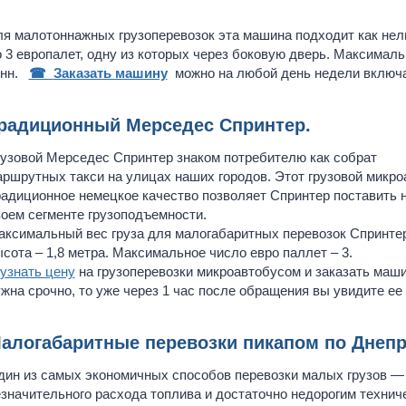
я малотоннажных грузоперевозок эта машина подходит как нель
 3 европалет, одну из которых через боковую дверь. Максимальн
онн.
☎
Заказать машину
можно на любой день недели включ
радиционный Мерседес Спринтер
.
узовой Мерседес Спринтер знаком потребителю как собрат
ршрутных такси на улицах наших городов. Этот грузовой микро
адиционное немецкое качество позволяет Спринтер поставить н
оем сегменте грузоподъемности.
ксимальный вес груза для малогабаритных перевозок Спринтеро
сота – 1,8 метра. Максимальное число евро паллет – 3.
узнать цену
на грузоперевозки микроавтобусом и заказать маши
жна срочно, то уже через 1 час после обращения вы увидите ее 
алогабаритные перевозки пикапом по Днеп
ин из самых экономичных способов перевозки малых грузов — 
значительного расхода топлива и достаточно недорогим техни