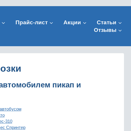
Прайс-лист
Акции
Статьи
Отзывы
озки
 автомобилем пикап и
оавтобусом
то
с-310
ес Спринтер