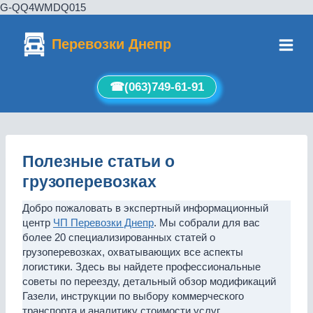
G-QQ4WMDQ015
Перейти
к
Перевозки Днепр
содержимому
☎︎(063)749-61-91
Полезные статьи о
грузоперевозках
Добро пожаловать в экспертный информационный
центр
ЧП Перевозки Днепр
. Мы собрали для вас
более 20 специализированных статей о
грузоперевозках, охватывающих все аспекты
логистики. Здесь вы найдете профессиональные
советы по переезду, детальный обзор модификаций
Газели, инструкции по выбору коммерческого
транспорта и аналитику стоимости услуг.